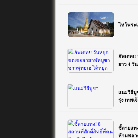
ไหว้พระเ
อัพเดท!!
ยาว 4 วัน
แนะวิธีบู
รุ่ง เทพเ
ชี้ลายแทง
ห้ามพลา