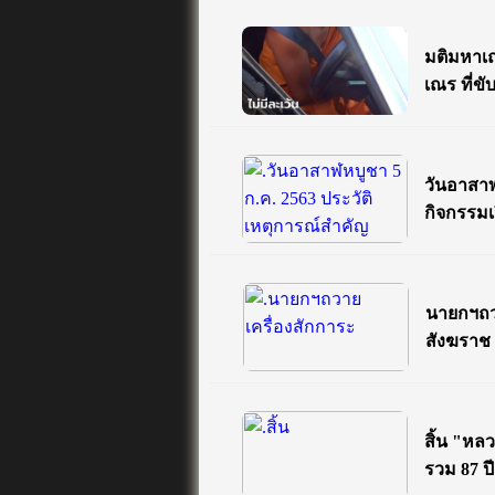
มติมหาเ
เณร ที่ขั
วันอาสาฬ
กิจกรรมเ
นายกฯถวา
สังฆราช
สิ้น "หลว
รวม 87 ปี