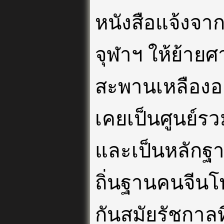
หนังสือแจ้งจา
จุฬาฯ ให้ย้ายศ
สะพานเหลืองออก
เคยเป็นศูนย์ร
และเป็นหลักฐ
ถิ่นฐานคนจีนโพ
กันสมัยรัชกาลที