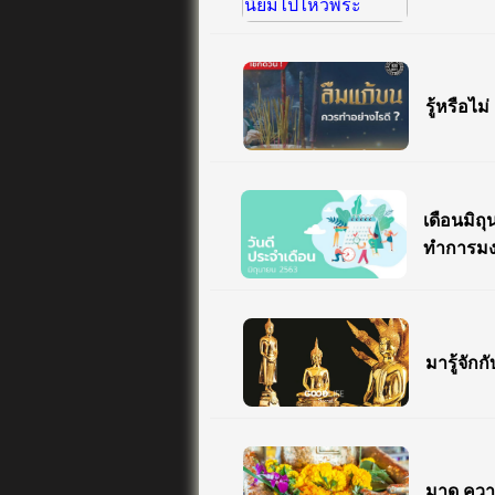
รู้หรือไ
เดือนมิถุ
ทำการมงค
มารู้จักก
มาดู ความ