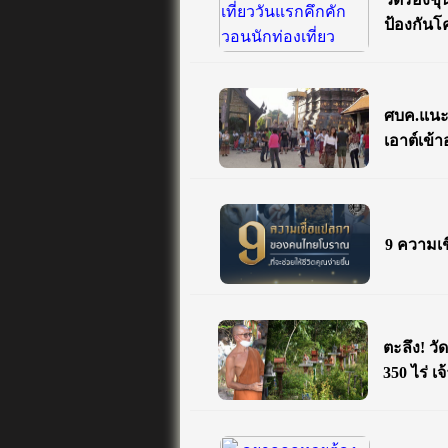
ป้องกันโ
ศบค.แนะ
เอาต์เข้
9 ความเ
ตะลึง! ว
350 ไร่ 