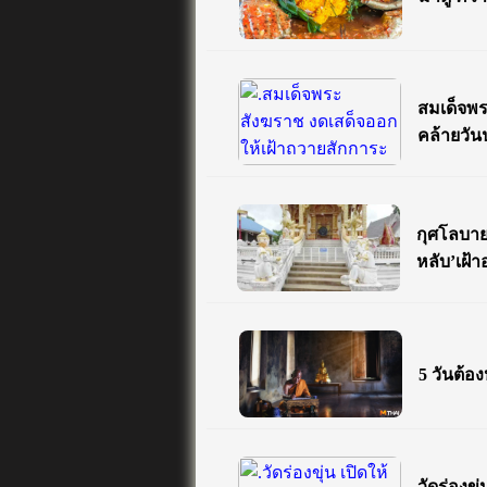
สมเด็จพร
คล้ายวันป
กุศโลบาย! 
หลับ’เฝ้า
5 วันต้อง
วัดร่องขุ