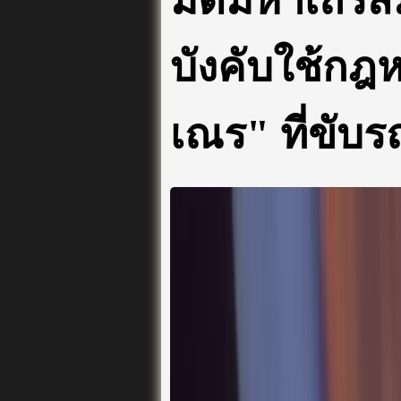
มติมหาเถรส
บังคับใช้กฎ
เณร" ที่ขับร