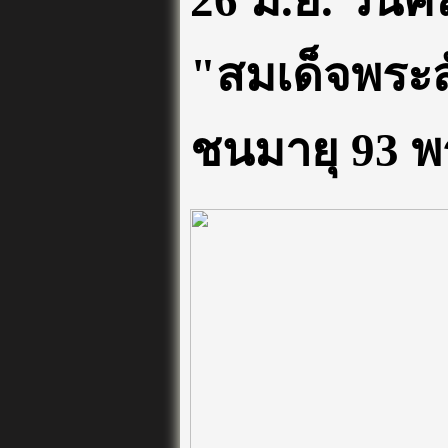
26 มิ.ย. วันค
"สมเด็จพระ
ชนมายุ 93 